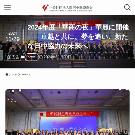
2024年度「華商の夜」華麗に開催
2024
——卓越と共に、夢を追い、新た
11/29
な日中協力の未来へ
広告
2024年11月29日
news
ホーム
news