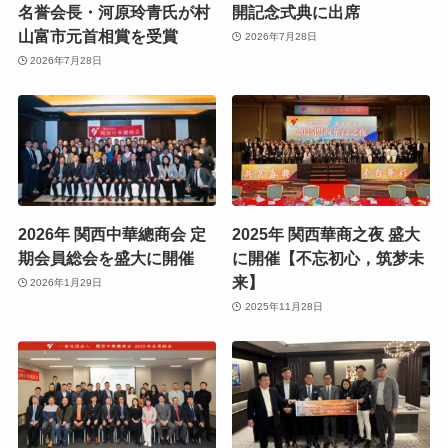
名誉会長・河原玲青氏が村
開記念式典に出席
山富市元首相賞を受賞
2026年7月28日
2026年7月28日
2026年 関西中華總商会 定
2025年 関西華商之夜 盛大
期会員総会を盛大に開催
に開催【不忘初心，筑梦未
来】
2026年1月29日
2025年11月28日