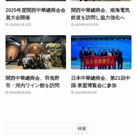
2025年度関西中華總商会会
関西中華總商会、南海電気
員大会開催
鉄道を訪問し協力強化へ
2025年1月21日
2024年10月25日
関西中華總商会、羽曳野
日本中華總商会、第21回中
市・河内ワイン館を訪問
国-東盟博覧会に参加
2024年9月20日
2024年9月12日
検索