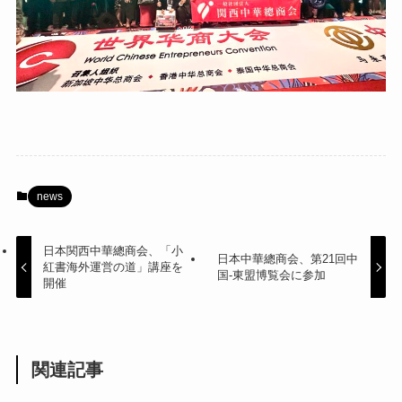
news
日本関西中華總商会、「小
日本中華總商会、第21回中
紅書海外運営の道」講座を
国-東盟博覧会に参加
開催
関連記事