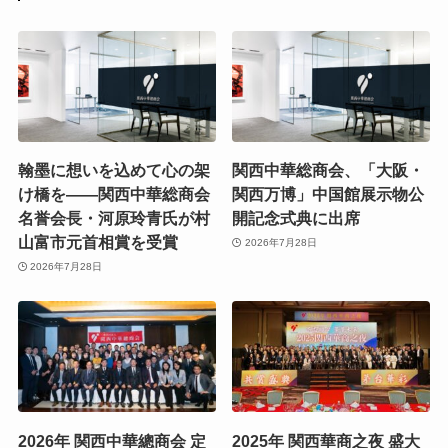
翰墨に想いを込めて心の架
関西中華総商会、「大阪・
け橋を——関西中華総商会
関西万博」中国館展示物公
名誉会長・河原玲青氏が村
開記念式典に出席
山富市元首相賞を受賞
2026年7月28日
2026年7月28日
2026年 関西中華總商会 定
2025年 関西華商之夜 盛大