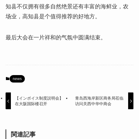
知县不仅拥有很多自然绝景还有丰富的海鲜业，农
场业，高知县是个值得推荐的好地方。
最后大会在一片祥和的气氛中圆满结束。
news
【インボイス制度説明会】
青岛西海岸新区商务局莅临
在大阪国际楼召开
访问关西中华中商会
関連記事