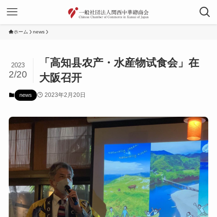
ホーム
news
「高知县农产・水産物试食会」在
2023
2/20
大阪召开
2023年2月20日
news