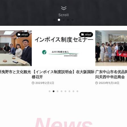
Scroll
news
news
羽曳野市と文化観光
【インボイス制度説明会】在大阪国际
广东中山市名优品
楼召开
问关西中华总商会
2023年2月1日
2023年5月19日