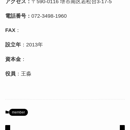
アクセス：
〒590-0116 堺市南区若松台3-17-5
電話番号：
072-3498-1960
FAX
：
設立年
：
2013年
資本金
：
役員
：
王淼
member