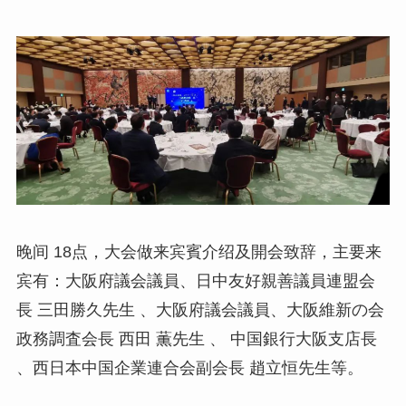
晚间 18点，大会做来宾賓介绍及開会致辞，主要来
宾有：大阪府議会議員、日中友好親善議員連盟会
長 三田勝久先生 、大阪府議会議員、大阪維新の会
政務調査会長 西田 薫先生 、 中国銀行大阪支店長
、西日本中国企業連合会副会長 趙立恒先生等。