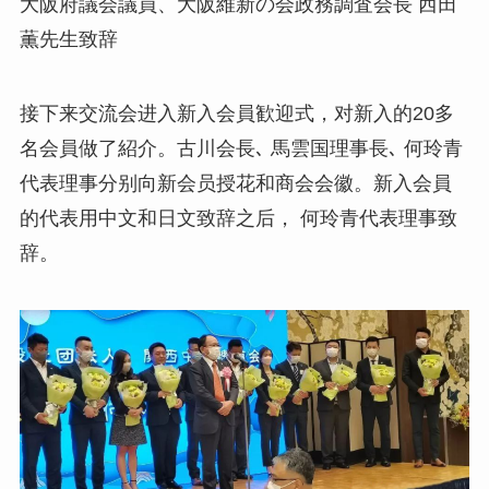
大阪府議会議員、大阪維新の会政務調査会長 西田
薫先生致辞
接下来交流会进入新入会員歓迎式，对新入的20多
名会員做了紹介。古川会長､ 馬雲国理事長､ 何玲青
代表理事分别向新会员授花和商会会徽。新入会員
的代表用中文和日文致辞之后， 何玲青代表理事致
辞。