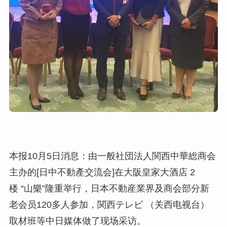
本报10月5日消息：由一般社団法人関西中華総商会
主办的[日中不動產交流会]在大阪皇家大酒店 2
楼 “山樂”隆重举行，日本不動産業界及商会部分新
老会员120多人参加，関西テレビ （关西电视台）
取材班等中日媒体做了现场采访。