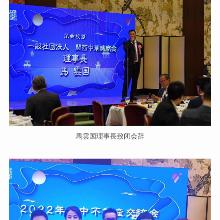
馬雲国理事長致闭会辞