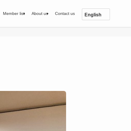
Member list
About us
Contact us
English
English
中文
日本語