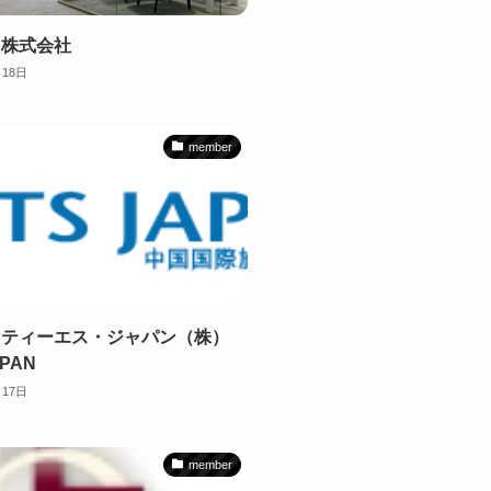
 株式会社
月18日
member
イティーエス・ジャパン（株）
APAN
月17日
member