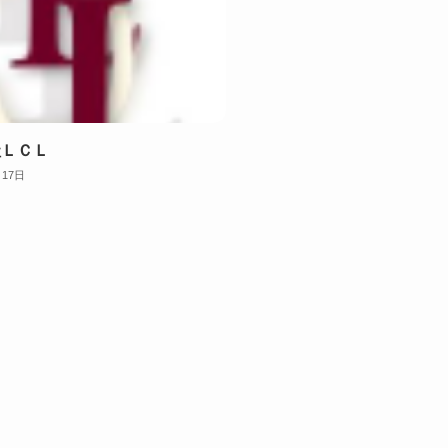
社ＬＣＬ
月17日